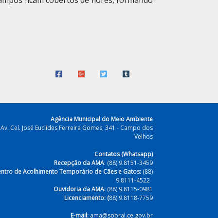
ampos ficam cobertos de flores, formando
Agência Municipal do Meio Ambiente
Av. Cel. José Euclides Ferreira Gomes, 341 - Campo dos
Velhos
Contatos (Whatsapp)
Recepção da AMA
: (88) 9.8151-3459
ntro de Acolhimento Temporário de Cães e Gatos:
(88)
9.8111-4522
Ouvidoria da AMA:
(88) 9.8115-0981
Licenciamento: (
88) 9.8118-7759
E-mail:
ama@sobral.ce.gov.br