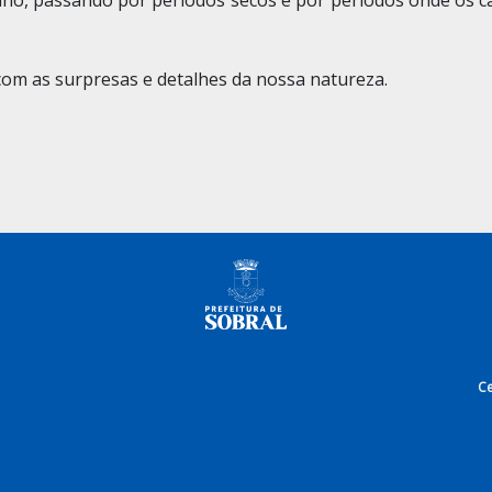
o, passando por períodos secos e por períodos onde os c
com as surpresas e detalhes da nossa natureza.
e
Ce