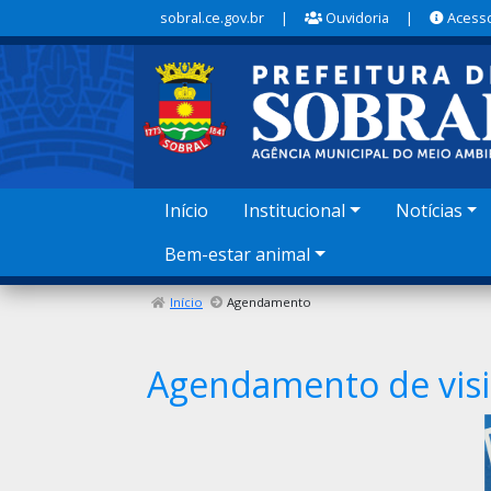
sobral.ce.gov.br
|
Ouvidoria
|
Acesso
Início
Institucional
Notícias
Bem-estar animal
Início
Agendamento
Agendamento de visi