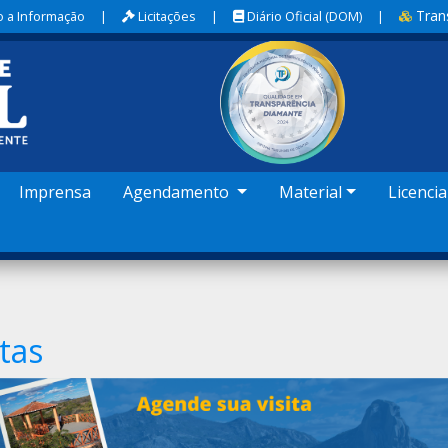
Tran
 a Informação
|
Licitações
|
Diário Oficial (DOM)
|
Imprensa
Agendamento
Material
Licenci
tas