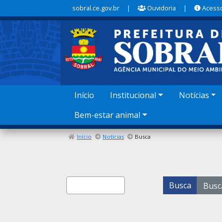
sobral.ce.gov.br
|
Ouvidoria
|
Acesso
Início
Institucional
Notícias
Bem-estar animal
Início
Notícias
Busca
Formulário de pesquisa
Busca
Busc