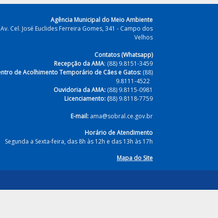
Agência Municipal do Meio Ambiente
Av. Cel. José Euclides Ferreira Gomes, 341 - Campo dos
Velhos
Contatos (Whatsapp)
Recepção da AMA
: (88) 9.8151-3459
ntro de Acolhimento Temporário de Cães e Gatos:
(88)
9.8111-4522
Ouvidoria da AMA:
(88) 9.8115-0981
Licenciamento: (
88) 9.8118-7759
E-mail:
ama@sobral.ce.gov.br
Horário de Atendimento
Segunda a Sexta-feira, das 8h às 12h e das 13h às 17h
Mapa do Site