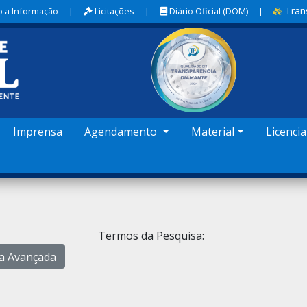
Tran
 a Informação
|
Licitações
|
Diário Oficial (DOM)
|
Imprensa
Agendamento
Material
Licenci
Termos da Pesquisa:
a Avançada