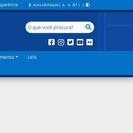
sparência
A+
Acessibilidade
(
A
) |
A-
amento
Leis