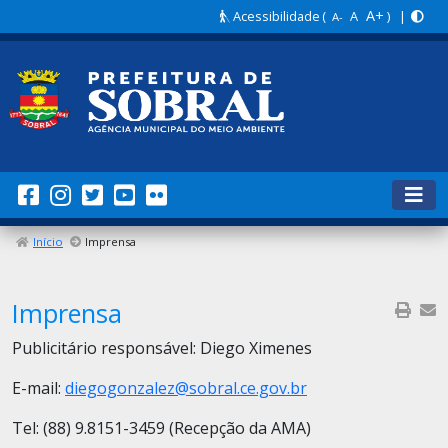
A+
Acessibilidade
(
A
) |
A-
Início
Imprensa
Imprensa
Publicitário responsável: Diego Ximenes
E-mail:
diegogonzalez@sobral.ce.gov.br
Tel: (88) 9.8151-3459 (Recepção da AMA)