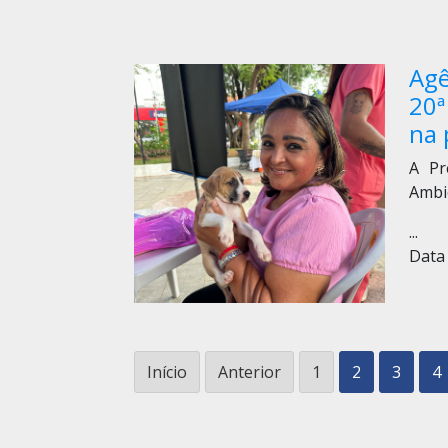
Agê
20ª
na 
A Pr
Ambi
...
Data 
Início
Anterior
1
2
3
4