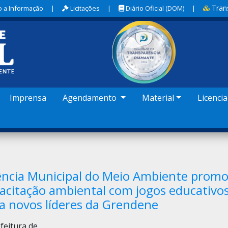
Tran
 a Informação
|
Licitações
|
Diário Oficial (DOM)
|
Imprensa
Agendamento
Material
Licenci
ncia Municipal do Meio Ambiente prom
acitação ambiental com jogos educativo
a novos líderes da Grendene
feitura de