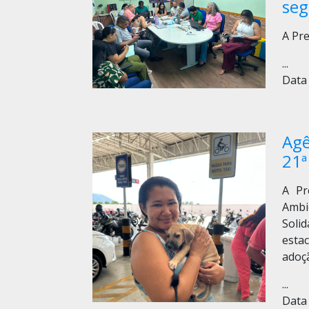
seg
A Pre
...
Data 
Agê
21ª
A Pr
Ambi
Soli
esta
adoç
...
Data 