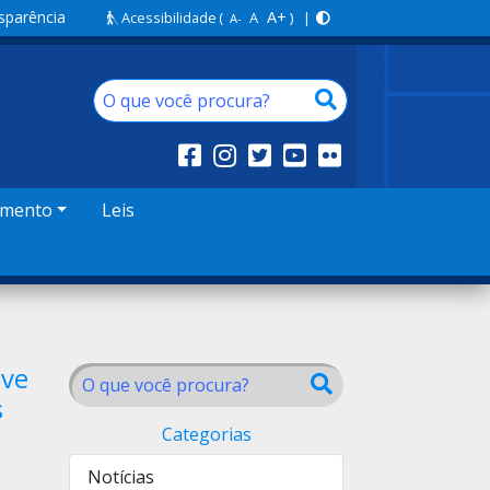
sparência
A+
Acessibilidade
(
A
) |
A-
amento
Leis
ove
s
Categorias
Notícias