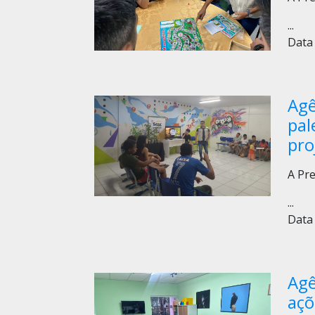
...
Data 
Agê
pal
pro
A Pre
...
Data 
Agê
açõ