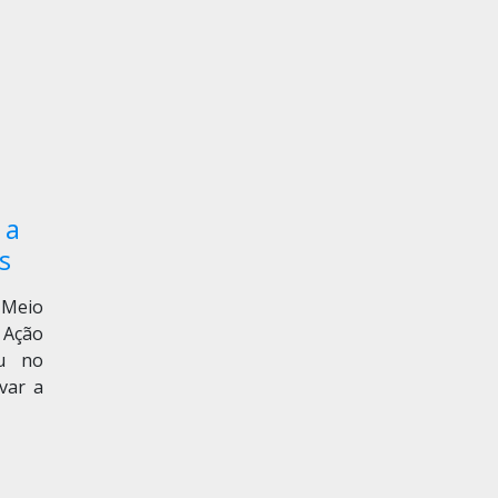
 a
s
 Meio
 Ação
eu no
var a