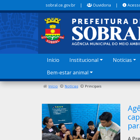
sobral.ce.gov.br
|
Ouvidoria
|
Acesso
Início
Institucional
Notícias
Bem-estar animal
Início
Notícias
Principais
Agê
cap
par
A Pre