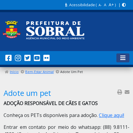
A+
Acessibilidade
(
A
) |
A-
Início
Bem-Estar Animal
Adote Um Pet
Adote um pet
ADOÇÃO RESPONSÁVEL DE CÃES E GATOS
Conheça os PETs disponíveis para adoção.
Clique aqui!
Entrar em contato por meio do whatsapp: (88) 9.8111-