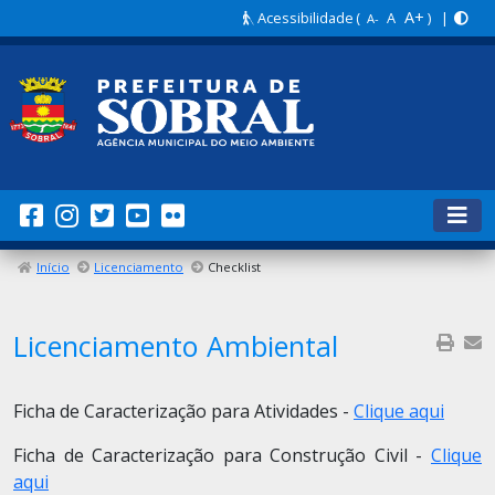
A+
Acessibilidade
(
A
) |
A-
Início
Licenciamento
Checklist
Licenciamento Ambiental
Ficha de Caracterização para Atividades -
Clique aqui
Ficha de Caracterização para Construção Civil -
Clique
aqui